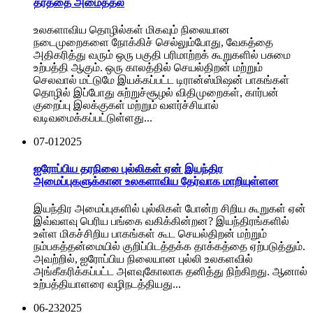
தரத்தை அமைத்தல்
உலகளாவிய தொழில்கள் மிகவும் நிலையான
நடைமுறைகளை நோக்கிச் செல்லும்போது, வேகத்தை
அதிகரித்து வரும் ஒரு பகுதி பரிமாற்றக் கூறுகளில் பசுமை
உற்பத்தி ஆகும். ஒரு காலத்தில் செயல்திறன் மற்றும்
செலவால் மட்டுமே இயக்கப்பட்ட டிரான்ஸ்மிஷன் பாகங்கள்
தொழில் இப்போது சுற்றுச்சூழல் விதிமுறைகள், கார்பன்
குறைப்பு இலக்குகள் மற்றும் வளர்ச்சியால்
வடிவமைக்கப்பட்டுள்ளது...
07-01
2025
ஐரோப்பிய தரநிலை புல்லிகள் ஏன் இயந்திர
அமைப்புகளுக்கான உலகளாவிய தேர்வாக மாறியுள்ளன
இயந்திர அமைப்புகளில் புல்லிகள் போன்ற சிறிய கூறுகள் ஏன்
இவ்வளவு பெரிய பங்கை வகிக்கின்றன? இயந்திரங்களில்
உள்ள மிகச்சிறிய பாகங்கள் கூட செயல்திறன் மற்றும்
நம்பகத்தன்மையில் குறிப்பிடத்தக்க தாக்கத்தை ஏற்படுத்தும்.
அவற்றில், ஐரோப்பிய நிலையான புல்லி உலகளவில்
அங்கீகரிக்கப்பட்ட அளவுகோலாக தனித்து நிற்கிறது. ஆனால்
உற்பத்தியாளரை வழிநடத்தியது...
06-23
2025