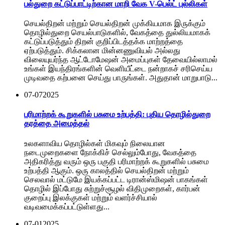
பல்துறை கட்டுப்பாட்டிற்கான மாறி வேக V-பெல்ட் புல்லிகள்
செயல்திறன் மற்றும் செயல்திறன் முக்கியமாக இருக்கும்
தொழில்துறை செயல்பாடுகளில், வேகத்தை துல்லியமாகக்
கட்டுப்படுத்தும் திறன் குறிப்பிடத்தக்க மாற்றத்தை
ஏற்படுத்தும். சிக்கலான மின்னணுவியல் அல்லது
விலையுயர்ந்த ஆட்டோமேஷன் அமைப்புகள் தேவையில்லாமல்
உங்கள் இயந்திரங்களின் வெளியீட்டை நன்றாகச் சரிசெய்ய
முடிவதை கற்பனை செய்து பாருங்கள். அதுதான் மாறுபாடு...
07-07
2025
பரிமாற்றக் கூறுகளில் பசுமை உற்பத்தி: புதிய தொழில்துறை
தரத்தை அமைத்தல்
உலகளாவிய தொழில்கள் மிகவும் நிலையான
நடைமுறைகளை நோக்கிச் செல்லும்போது, வேகத்தை
அதிகரித்து வரும் ஒரு பகுதி பரிமாற்றக் கூறுகளில் பசுமை
உற்பத்தி ஆகும். ஒரு காலத்தில் செயல்திறன் மற்றும்
செலவால் மட்டுமே இயக்கப்பட்ட டிரான்ஸ்மிஷன் பாகங்கள்
தொழில் இப்போது சுற்றுச்சூழல் விதிமுறைகள், கார்பன்
குறைப்பு இலக்குகள் மற்றும் வளர்ச்சியால்
வடிவமைக்கப்பட்டுள்ளது...
07-01
2025