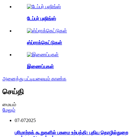
டேப்பர் புஷிங்ஸ்
ஸ்ப்ராக்கெட்டுகள்
இணைப்புகள்
அனைத்து பட்டியலையும் காண்க
செய்தி
மையம்
மேலும்
07-07
2025
பரிமாற்றக் கூறுகளில் பசுமை உற்பத்தி: புதிய தொழில்துறை