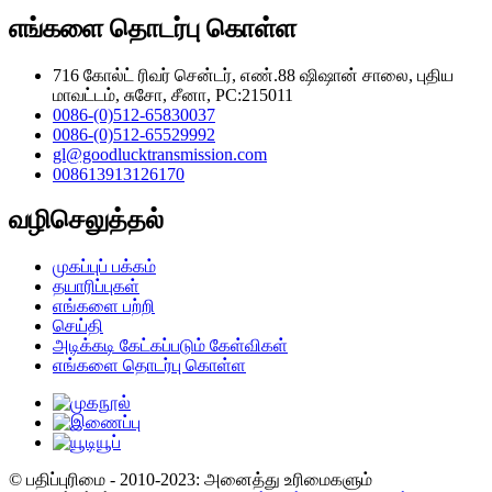
எங்களை தொடர்பு கொள்ள
716 கோல்ட் ரிவர் சென்டர், எண்.88 ஷிஷான் சாலை, புதிய
மாவட்டம், சுசோ, சீனா, PC:215011
0086-(0)512-65830037
0086-(0)512-65529992
gl@goodlucktransmission.com
008613913126170
வழிசெலுத்தல்
முகப்புப் பக்கம்
தயாரிப்புகள்
எங்களை பற்றி
செய்தி
அடிக்கடி கேட்கப்படும் கேள்விகள்
எங்களை தொடர்பு கொள்ள
© பதிப்புரிமை - 2010-2023: அனைத்து உரிமைகளும்