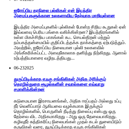
ஐரோப்பிய தரநிலை புல்லிகள் ஏன் இயந்திர
அமைப்புகளுக்கான உலகளாவிய தேர்வாக மாறியுள்ளன
இயந்திர அமைப்புகளில் புல்லிகள் போன்ற சிறிய கூறுகள் ஏன்
இவ்வளவு பெரிய பங்கை வகிக்கின்றன? இயந்திரங்களில்
உள்ள மிகச்சிறிய பாகங்கள் கூட செயல்திறன் மற்றும்
நம்பகத்தன்மையில் குறிப்பிடத்தக்க தாக்கத்தை ஏற்படுத்தும்.
அவற்றில், ஐரோப்பிய நிலையான புல்லி உலகளவில்
அங்கீகரிக்கப்பட்ட அளவுகோலாக தனித்து நிற்கிறது. ஆனால்
உற்பத்தியாளரை வழிநடத்தியது...
06-23
2025
துருப்பிடிக்காத எஃகு சங்கிலிகள் அதிக அரிக்கும்
தொழில்துறை சூழல்களின் சவால்களை எவ்வாறு
சமாளிக்கின்றன
கடுமையான இரசாயனங்கள், அதிக ஈரப்பதம் அல்லது உப்பு
நீர் வெளிப்பாடு ஆகியவை வழக்கமாக இருக்கும்
தொழில்களில், பொருளின் நீடித்து நிலைப்பு என்பது ஒரு
தேர்வை விட அதிகமாகிறது - அது ஒரு தேவையாகிறது.
கழிவுநீர் சுத்திகரிப்பு நிலையங்கள் முதல் கடல் துளையிடும்
கருவிகள் வரை, துருப்பிடிக்காத எஃகு சங்கிலிகள்