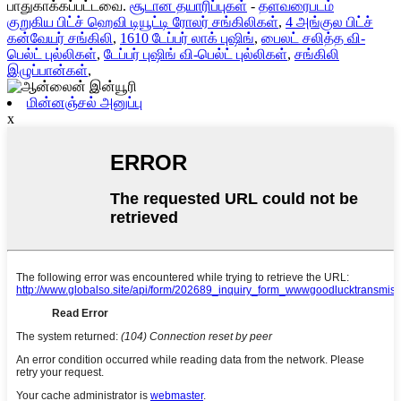
பாதுகாக்கப்பட்டவை.
சூடான தயாரிப்புகள்
-
தளவரைபடம்
குறுகிய பிட்ச் ஹெவி டியூட்டி ரோலர் சங்கிலிகள்
,
4 அங்குல பிட்ச்
கன்வேயர் சங்கிலி
,
1610 டேப்பர் லாக் புஷிங்
,
பைலட் சலித்த வி-
பெல்ட் புல்லிகள்
,
டேப்பர் புஷிங் வி-பெல்ட் புல்லிகள்
,
சங்கிலி
இழுப்பான்கள்
,
மின்னஞ்சல் அனுப்பு
x