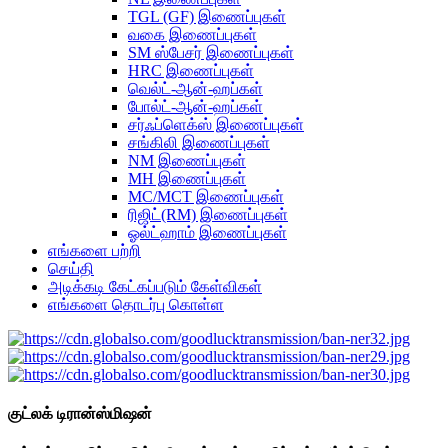
TGL (GF) இணைப்புகள்
வகை இணைப்புகள்
SM ஸ்பேசர் இணைப்புகள்
HRC இணைப்புகள்
வெல்ட்-ஆன்-ஹப்கள்
போல்ட்-ஆன்-ஹப்கள்
சர்ஃப்ளெக்ஸ் இணைப்புகள்
சங்கிலி இணைப்புகள்
NM இணைப்புகள்
MH இணைப்புகள்
MC/MCT இணைப்புகள்
ரிஜிட்(RM) இணைப்புகள்
ஓல்ட்ஹாம் இணைப்புகள்
எங்களை பற்றி
செய்தி
அடிக்கடி கேட்கப்படும் கேள்விகள்
எங்களை தொடர்பு கொள்ள
குட்லக் டிரான்ஸ்மிஷன்