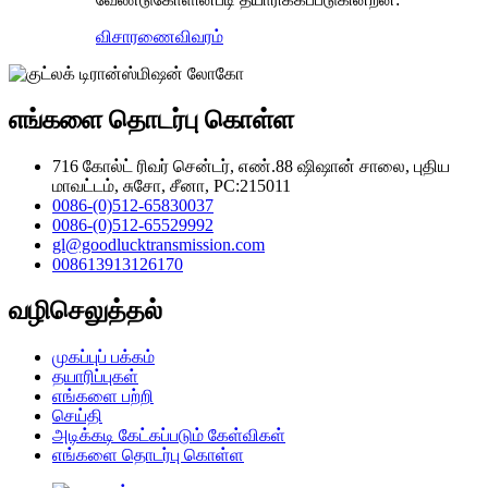
விசாரணை
விவரம்
எங்களை தொடர்பு கொள்ள
716 கோல்ட் ரிவர் சென்டர், எண்.88 ஷிஷான் சாலை, புதிய
மாவட்டம், சுசோ, சீனா, PC:215011
0086-(0)512-65830037
0086-(0)512-65529992
gl@goodlucktransmission.com
008613913126170
வழிசெலுத்தல்
முகப்புப் பக்கம்
தயாரிப்புகள்
எங்களை பற்றி
செய்தி
அடிக்கடி கேட்கப்படும் கேள்விகள்
எங்களை தொடர்பு கொள்ள