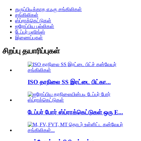
துருப்பிடிக்காத எஃகு சங்கிலிகள்
சங்கிலிகள்
ஸ்ப்ராக்கெட்டுகள்
ஐரோப்பிய புல்லிகள்
டேப்பர் புஷிங்ஸ்
இணைப்புகள்
சிறப்பு தயாரிப்புகள்
ISO தரநிலை SS இரட்டை பிட்கா...
டேப்பர் போர் ஸ்ப்ராக்கெட்டுகள் ஒரு E...