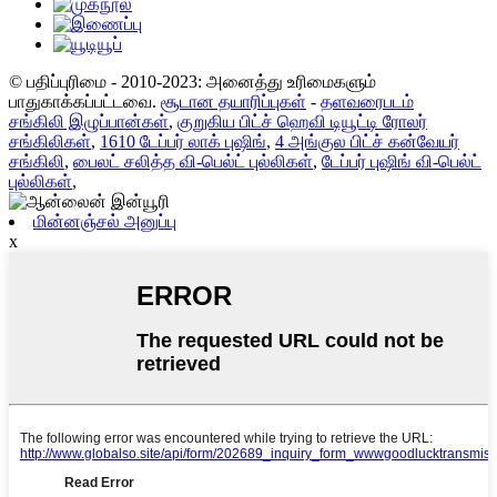
© பதிப்புரிமை - 2010-2023: அனைத்து உரிமைகளும்
பாதுகாக்கப்பட்டவை.
சூடான தயாரிப்புகள்
-
தளவரைபடம்
சங்கிலி இழுப்பான்கள்
,
குறுகிய பிட்ச் ஹெவி டியூட்டி ரோலர்
சங்கிலிகள்
,
1610 டேப்பர் லாக் புஷிங்
,
4 அங்குல பிட்ச் கன்வேயர்
சங்கிலி
,
பைலட் சலித்த வி-பெல்ட் புல்லிகள்
,
டேப்பர் புஷிங் வி-பெல்ட்
புல்லிகள்
,
மின்னஞ்சல் அனுப்பு
x