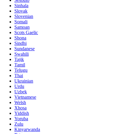
Sesotho
Sinhala
Slovak
Slovenian
Somali
Samoan
Scots Gaelic
Shona
Sindhi
Sundanese
Swahili
Tajik
Tamil
Telugu
Thai
Ukrainian
Urdu
Uzbek
Vietnamese
Welsh
Xhosa
Yiddish
Yoruba
Zulu
Kinyarwanda